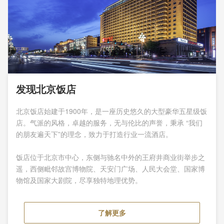
康体娱乐
精选推荐
联系我们
发现北京饭店
北京饭店始建于1900年，是一座历史悠久的大型豪华五星级饭
店。气派的风格，卓越的服务，无与伦比的声誉，秉承 “我们
的朋友遍天下”的理念，致力于打造行业一流酒店。
饭店位于北京市中心，东侧与驰名中外的王府井商业街举步之
遥，西侧毗邻故宫博物院、天安门广场、人民大会堂、国家博
物馆及国家大剧院，尽享独特地理优势。
了解更多